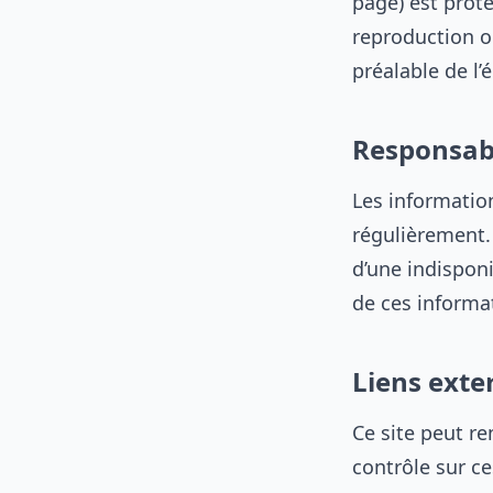
page) est proté
reproduction ou
préalable de l’é
Responsabi
Les information
régulièrement. 
d’une indisponi
de ces informa
Liens exte
Ce site peut re
contrôle sur ce