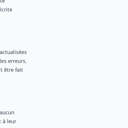
ute
écrite
 actualisées
les erreurs,
 être fait
 aucun
 à leur